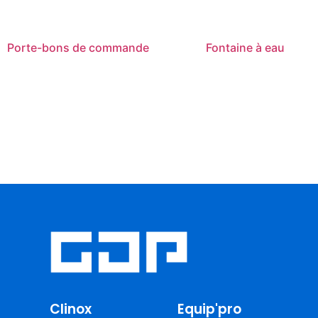
Porte-bons de commande
Fontaine à eau
Clinox
Equip'pro